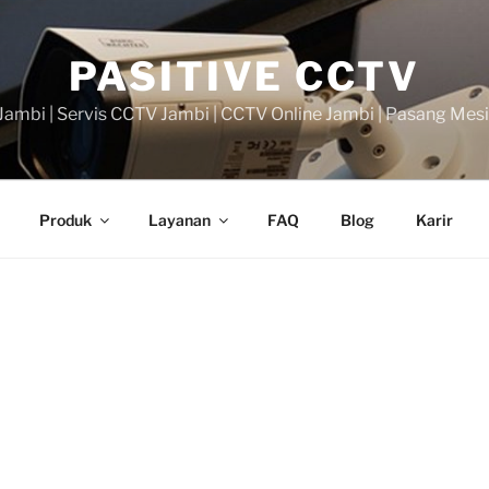
PASITIVE CCTV
ambi | Servis CCTV Jambi | CCTV Online Jambi | Pasang Mes
Produk
Layanan
FAQ
Blog
Karir