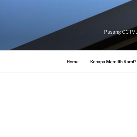
Skip
to
content
Pasang CCTV J
Home
Kenapa Memilih Kami?