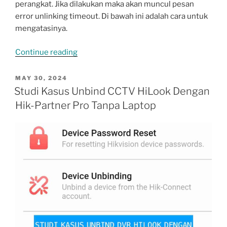
perangkat. Jika dilakukan maka akan muncul pesan
error unlinking timeout. Di bawah ini adalah cara untuk
mengatasinya.
“HiLook
Continue reading
Unlinking
Timeout,
POSTED
MAY 30, 2024
ON
Penyebab
Studi Kasus Unbind CCTV HiLook Dengan
dan
Hik-Partner Pro Tanpa Laptop
Cara
Mengatasinya
[Update
2025]”