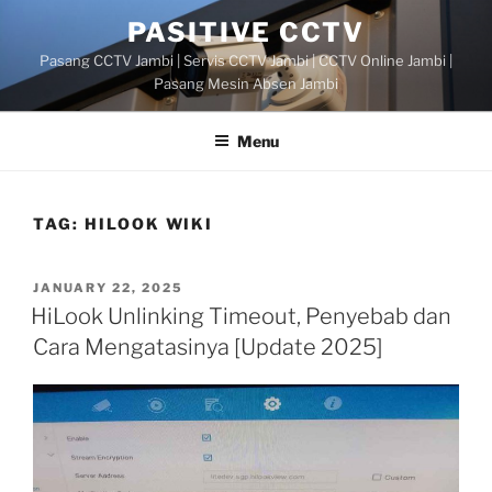
Skip
PASITIVE CCTV
to
Pasang CCTV Jambi | Servis CCTV Jambi | CCTV Online Jambi |
content
Pasang Mesin Absen Jambi
Menu
TAG:
HILOOK WIKI
POSTED
JANUARY 22, 2025
ON
HiLook Unlinking Timeout, Penyebab dan
Cara Mengatasinya [Update 2025]