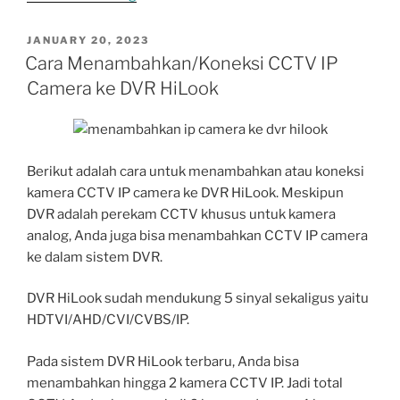
Bisa
Instal
POSTED
JANUARY 20, 2023
ON
Aplikasi
Cara Menambahkan/Koneksi CCTV IP
CCTV
Camera ke DVR HiLook
Online
HiLookVision
di
Android”
Berikut adalah cara untuk menambahkan atau koneksi
kamera CCTV IP camera ke DVR HiLook. Meskipun
DVR adalah perekam CCTV khusus untuk kamera
analog, Anda juga bisa menambahkan CCTV IP camera
ke dalam sistem DVR.
DVR HiLook sudah mendukung 5 sinyal sekaligus yaitu
HDTVI/AHD/CVI/CVBS/IP.
Pada sistem DVR HiLook terbaru, Anda bisa
menambahkan hingga 2 kamera CCTV IP. Jadi total