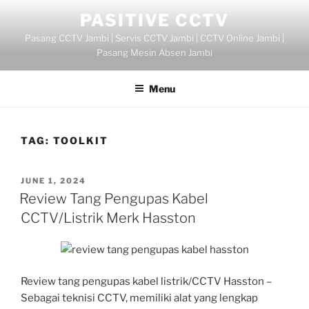
Skip
PASITIVE CCTV
to
Pasang CCTV Jambi | Servis CCTV Jambi | CCTV Online Jambi |
content
Pasang Mesin Absen Jambi
Menu
TAG:
TOOLKIT
POSTED
JUNE 1, 2024
ON
Review Tang Pengupas Kabel
CCTV/Listrik Merk Hasston
Review tang pengupas kabel listrik/CCTV Hasston –
Sebagai teknisi CCTV, memiliki alat yang lengkap