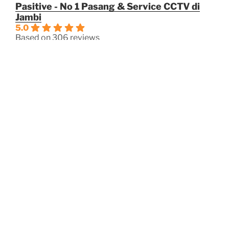
Pasitive - No 1 Pasang & Service CCTV di
Jambi
5.0
Based on 306 reviews
powered by
G
o
o
g
l
e
review us on
OPERASIOANAL
Jam Kerja
Senin – Jum’at: 08:00 – 17:00
Sabtu: 08:00 – 16:00
Minggu/Hari Besar: Tutup
Facebook
Instagram