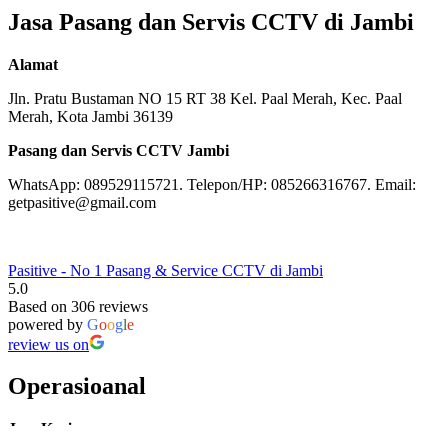
Jasa Pasang dan Servis CCTV di Jambi
Alamat
Jln. Pratu Bustaman NO 15 RT 38 Kel. Paal Merah, Kec. Paal
Merah, Kota Jambi 36139
Pasang dan Servis CCTV Jambi
WhatsApp: 089529115721. Telepon/HP: 085266316767. Email:
getpasitive@gmail.com
Pasitive - No 1 Pasang & Service CCTV di Jambi
5.0
Based on 306 reviews
powered by
G
o
o
g
l
e
review us on
Operasioanal
Jam Kerja