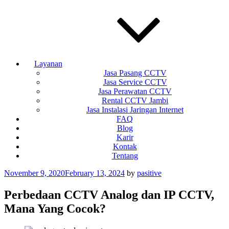
Layanan
Jasa Pasang CCTV
Jasa Service CCTV
Jasa Perawatan CCTV
Rental CCTV Jambi
Jasa Instalasi Jaringan Internet
FAQ
Blog
Karir
Kontak
Tentang
Posted
November 9, 2020
February 13, 2024
by
pasitive
on
Perbedaan CCTV Analog dan IP CCTV,
Mana Yang Cocok?