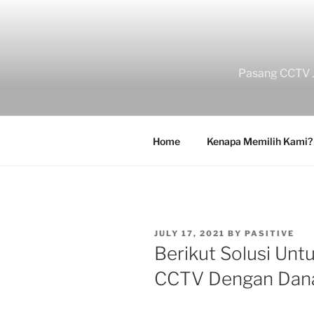
Skip
to
content
Pasang CCTV J
Home
Kenapa Memilih Kami?
POSTED
JULY 17, 2021
BY
PASITIVE
ON
Berikut Solusi Unt
CCTV Dengan Dana