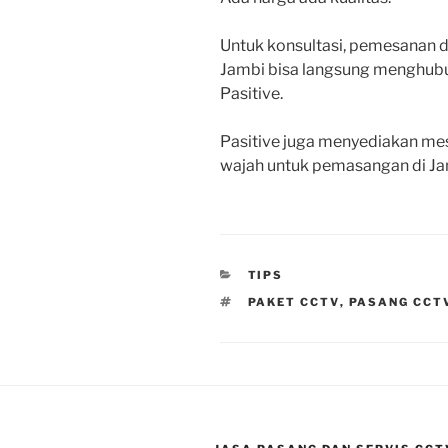
Untuk konsultasi, pemesanan 
Jambi bisa langsung menghub
Pasitive.
Pasitive juga menyediakan mesi
wajah untuk pemasangan di Ja
CATEGORIES
TIPS
TAGS
PAKET CCTV
,
PASANG CCT