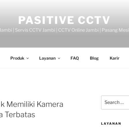
PASITIVE CCTV
ambi | Servis CCTV Jambi | CCTV Online Jambi | Pasang Mes
Produk
Layanan
FAQ
Blog
Karir
Search
uk Memiliki Kamera
for:
 Terbatas
LAYANAN