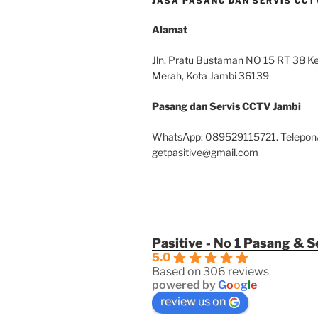
JASA PASANG DAN SERVIS CCTV
Alamat
Jln. Pratu Bustaman NO 15 RT 38 Kel
Merah, Kota Jambi 36139
Pasang dan Servis CCTV Jambi
WhatsApp: 089529115721. Telepon
getpasitive@gmail.com
Pasitive - No 1 Pasang & 
5.0
Based on 306 reviews
powered by
G
o
o
g
l
e
review us on