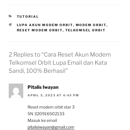
CATEGORIES
TUTORIAL
TAGS
LUPA AKUN MODEM ORBIT
,
MODEM ORBIT
,
RESET MODEM ORBIT
,
TELKOMSEL ORBIT
2 Replies to “Cara Reset Akun Modem
Telkomsel Orbit Lupa Email dan Kata
Sandi, 100% Berhasil”
Pitalis Iwayan
APRIL 3, 2023 AT 4:43 PM
Reset modem orbit star 3
SN 320916502133
Masuk ke email
pitalisiwayan@gmail.com