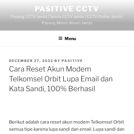
Skip
PASITIVE CCTV
to
Pasang CCTV Jambi | Servis CCTV Jambi | CCTV Online Jambi |
content
Pasang Mesin Absen Jambi
Menu
POSTED
DECEMBER 27, 2022
BY
PASITIVE
ON
Cara Reset Akun Modem
Telkomsel Orbit Lupa Email dan
Kata Sandi, 100% Berhasil
Berikut adalah cara reset akun modem Telkomsel Orbit
semua tipe karena lupa sandi dan email. Lupa sandi dan