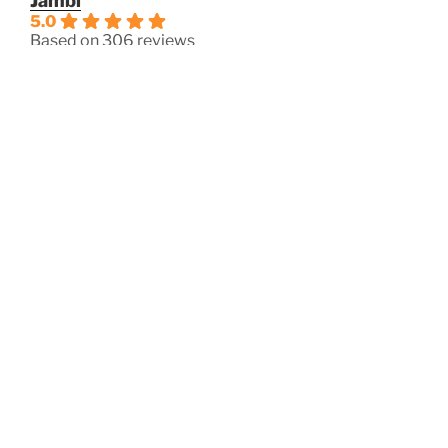
Jambi
5.0
Based on 306 reviews
powered by
G
o
o
g
l
e
review us on
OPERASIOANAL
Jam Kerja
Senin – Jum’at: 08:00 – 17:00
Sabtu: 08:00 – 16:00
Minggu/Hari Besar: Tutup
Facebook
Instagram
Proudly powered by WordPress