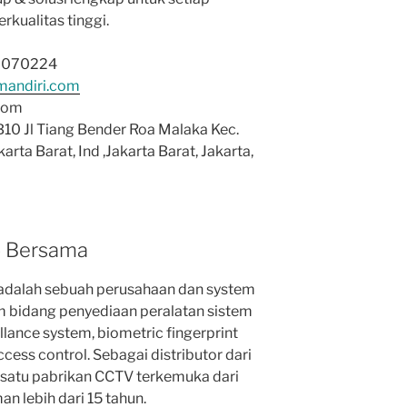
kualitas tinggi.
26070224
mandiri.com
.com
B10 Jl Tiang Bender Roa Malaka Kec.
rta Barat, Ind ,Jakarta Barat, Jakarta,
o Bersama
adalah sebuah perusahaan dan system
m bidang penyediaan peralatan sistem
lance system, biometric fingerprint
ess control. Sebagai distributor dari
satu pabrikan CCTV terkemuka dari
n lebih dari 15 tahun.