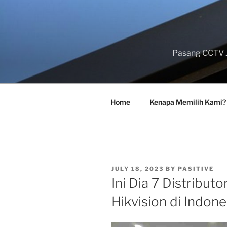
Skip
to
content
Pasang CCTV J
Home
Kenapa Memilih Kami?
POSTED
JULY 18, 2023
BY
PASITIVE
ON
Ini Dia 7 Distribu
Hikvision di Indone