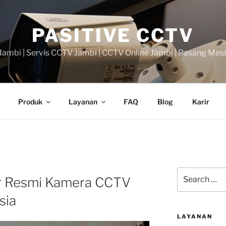
PASITIVE CCTV
ambi | Servis CCTV Jambi | CCTV Online Jambi | Pasang Mes
Produk
Layanan
FAQ
Blog
Karir
Search
tor Resmi Kamera CCTV
for:
sia
LAYANAN