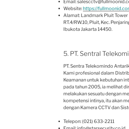
Email: salescctv@fullmoonid.
Website:
https://fullmoonid.c
Alamat: Landmark Pluit Tower B9
RT.4/RW.10, Pluit, Kec. Penjari
Ibukota Jakarta 14450.
5. PT. Sentral Telekom
PT. Sentra Telekomindo Antari
Kami profesional dalam Distr
Keamanan untuk kebutuhan inti
pada tahun 2005, ia melihat di
melakukan sesuatu dengan men
kompetensi intinya, itu akan 
dengan Kamera CCTV dan Sist
Telepon: (021) 633-2211
Email: info@starsecurity.co.id