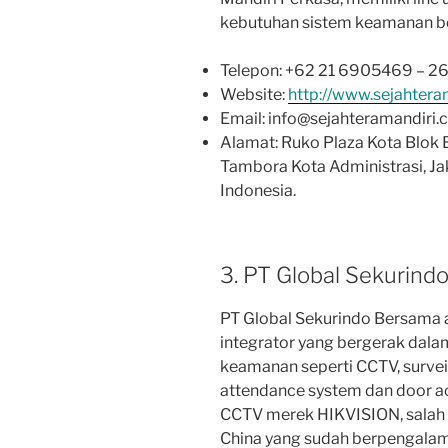
kebutuhan sistem keamanan ber
Telepon: +62 21 6905469 – 
Website:
http://www.sejahtera
Email: info@sejahteramandiri
Alamat: Ruko Plaza Kota Blok 
Tambora Kota Administrasi, Jaka
Indonesia.
3. PT Global Sekurind
PT Global Sekurindo Bersama 
integrator yang bergerak dala
keamanan seperti CCTV, surveil
attendance system dan door acc
CCTV merek HIKVISION, salah 
China yang sudah berpengalama