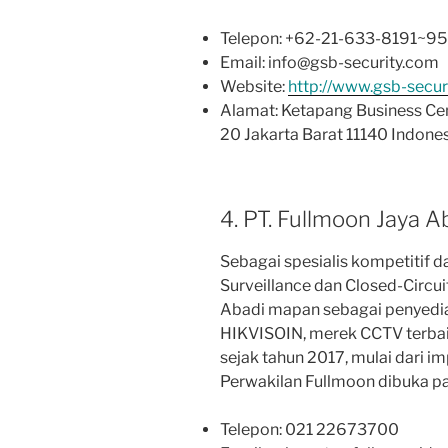
Telepon: +62-21-633-8191~95
Email: info@gsb-security.com
Website:
http://www.gsb-secur
Alamat: Ketapang Business Cent
20 Jakarta Barat 11140 Indones
4. PT. Fullmoon Jaya A
Sebagai spesialis kompetitif da
Surveillance dan Closed-Circui
Abadi mapan sebagai penyedia
HIKVISOIN, merek CCTV terbaik
sejak tahun 2017, mulai dari i
Perwakilan Fullmoon dibuka p
Telepon: 021 22673700