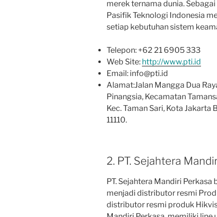
merek ternama dunia. Sebagai d
Pasifik Teknologi Indonesia me
setiap kebutuhan sistem keama
Telepon: +62 21 6905 333
Web Site:
http://www.pti.id
Email: info@pti.id
Alamat:Jalan Mangga Dua Raya
Pinangsia, Kecamatan Tamansar
Kec. Taman Sari, Kota Jakarta 
11110.
2. PT. Sejahtera Mandi
PT. Sejahtera Mandiri Perkasa b
menjadi distributor resmi Pro
distributor resmi produk Hikvis
Mandiri Perkasa, memiliki line 