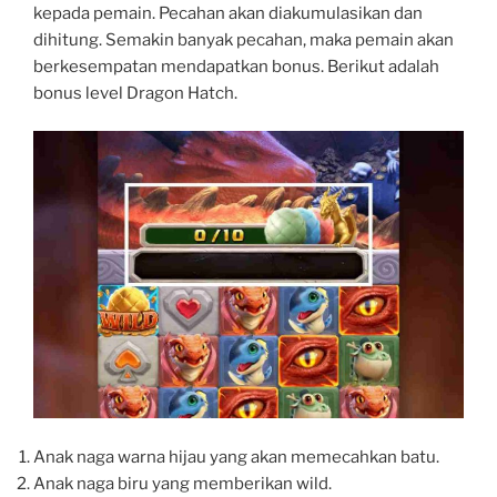
kepada pemain. Pecahan akan diakumulasikan dan
dihitung. Semakin banyak pecahan, maka pemain akan
berkesempatan mendapatkan bonus. Berikut adalah
bonus level Dragon Hatch.
Anak naga warna hijau yang akan memecahkan batu.
Anak naga biru yang memberikan wild.