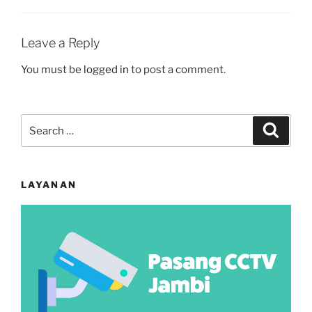
Leave a Reply
You must be
logged in
to post a comment.
Search
Search
for:
LAYANAN