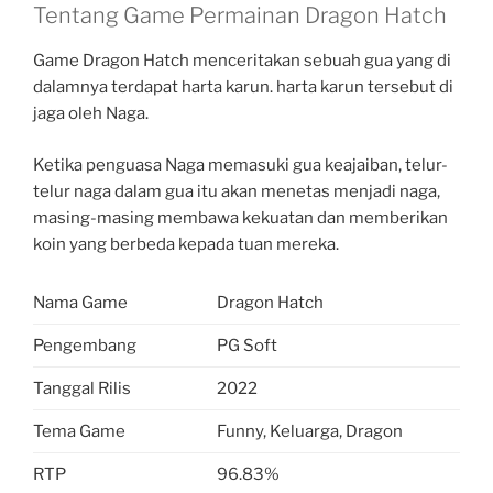
Tentang Game Permainan Dragon Hatch
Game Dragon Hatch menceritakan sebuah gua yang di
dalamnya terdapat harta karun. harta karun tersebut di
jaga oleh Naga.
Ketika penguasa Naga memasuki gua keajaiban, telur-
telur naga dalam gua itu akan menetas menjadi naga,
masing-masing membawa kekuatan dan memberikan
koin yang berbeda kepada tuan mereka.
Nama Game
Dragon Hatch
Pengembang
PG Soft
Tanggal Rilis
2022
Tema Game
Funny, Keluarga, Dragon
RTP
96.83%