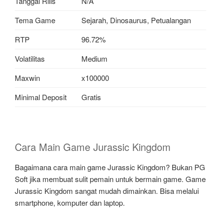
Tanggal Rilis
N/A
Tema Game
Sejarah, Dinosaurus, Petualangan
RTP
96.72%
Volatilitas
Medium
Maxwin
x100000
Minimal Deposit
Gratis
Cara Main Game Jurassic Kingdom
Bagaimana cara main game Jurassic Kingdom? Bukan PG
Soft jika membuat sulit pemain untuk bermain game. Game
Jurassic Kingdom sangat mudah dimainkan. Bisa melalui
smartphone, komputer dan laptop.