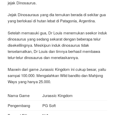
jejak Dinosaurus.
Jejak Dinosauraus yang dia temukan berada di sekitar gua
yang berlokasi di hutan lebat di Patagonia, Argentina.
Setelah memasuki gua, Dr Louis menemukan seekor induk
dinosaurus yang sedang sekarat dengan beberapa telur
disekelilingnya. Meskipun induk dinosaurus tidak
terselamatkan, Dr Louis dan timnya berhasil membawa
telur-telur dinosaurus dan menetaskannya.
Maxwin dari game Jurassic Kingdom ini cukup besar, yaitu
sampai 100.000. Mengalahkan Wild bandito dan Mahjong
Ways yang hanya 25.000.
Nama Game
Jurassic Kingdom
Pengembang
PG Soft