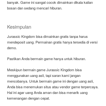
banyak. Game ini sangat cocok dimainkan dikala kalian
bosan dan sedang mencari hiburan.
Kesimpulan
Jurassic Kingdom bisa dimainkan gratis tanpa harus
mendeposit uang. Permainan gratis hanya tersedia di versi
demo.
Pastikan Anda bermain game hanya untuk hiburan.
Meskipun bermain game Jurassic Kingdom bisa
menggunakan uang asli, tapi saran kami jangan
mencobanya. Untuk bermain game ini dengan uang asli,
Anda bisa menemukan situs atau vendor game terpercaya.
Hal ini agar uang Anda aman dan bisa menarik uang
kemenangan dengan cepat.