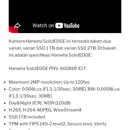
Kamera Hanwha SolidEDGE ini tersedia dalam dua
varian, varian SSD 1 TB dan varian SSD 2TB. DI bawah
ini adalah spesifikasi Hanwha SolidEDGE:
Hanwha SolidEDGE PNV-A6081R-E1T:
Maximum 2MP resolution, Up to 120fps
Color: 0.008Lux (F1.3, 1/30sec, 30IRE), BW: 0.0008Lux
(F1.3, 1/30sec, 30IRE)
Day&Night (ICR), WDR (120dB)
H.265, H.264, MJPEG, WiseStreamⅡ
SSD 1TB included
TPM with FIPS 140-2 level2, Secure boot, Verify