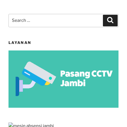
Search
Search
for:
LAYANAN