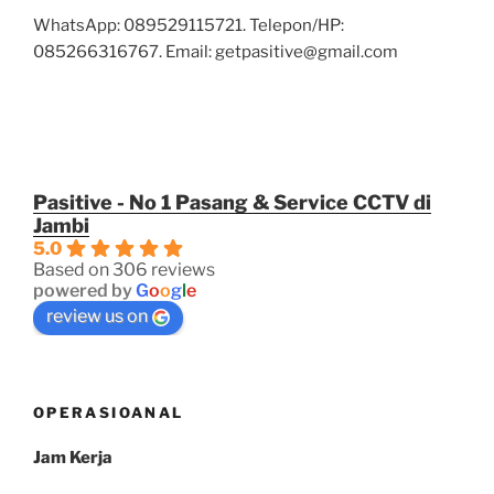
WhatsApp: 089529115721. Telepon/HP:
085266316767. Email: getpasitive@gmail.com
Pasitive - No 1 Pasang & Service CCTV di
Jambi
5.0
Based on 306 reviews
powered by
G
o
o
g
l
e
review us on
OPERASIOANAL
Jam Kerja