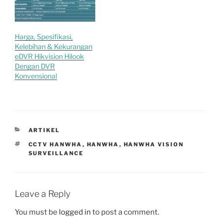
Harga, Spesifikasi,
Kelebihan & Kekurangan
eDVR Hikvision Hilook
Dengan DVR
Konvensional
CATEGORIES
ARTIKEL
TAGS
CCTV HANWHA
,
HANWHA
,
HANWHA VISION
SURVEILLANCE
Leave a Reply
You must be
logged in
to post a comment.