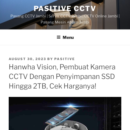
Skip
PASITIVE CCTV
to
Pasang CCTV Jambi | Servis CCTV Jambi | CCTV Online Jambi |
content
Pasang Mesin Absen Jambi
Menu
POSTED
AUGUST 30, 2023
BY
PASITIVE
ON
Hanwha Vision, Pembuat Kamera
CCTV Dengan Penyimpanan SSD
Hingga 2TB, Cek Harganya!