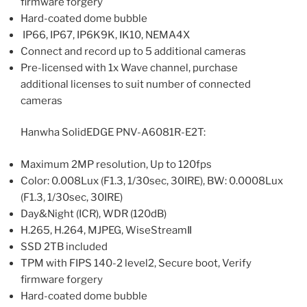
firmware forgery
Hard-coated dome bubble
IP66, IP67, IP6K9K, IK10, NEMA4X
Connect and record up to 5 additional cameras
Pre-licensed with 1x Wave channel, purchase
additional licenses to suit number of connected
cameras
Hanwha SolidEDGE PNV-A6081R-E2T:
Maximum 2MP resolution, Up to 120fps
Color: 0.008Lux (F1.3, 1/30sec, 30IRE), BW: 0.0008Lux
(F1.3, 1/30sec, 30IRE)
Day&Night (ICR), WDR (120dB)
H.265, H.264, MJPEG, WiseStreamⅡ
SSD 2TB included
TPM with FIPS 140-2 level2, Secure boot, Verify
firmware forgery
Hard-coated dome bubble