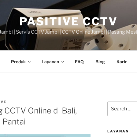
PASITIVE CCTV
ambi | Servis CCTV Jambi | CCTV Online Jambi | Pasang Mes
Produk
Layanan
FAQ
Blog
Karir
IVE
Search
 CCTV Online di Bali,
for:
 Pantai
LAYANAN