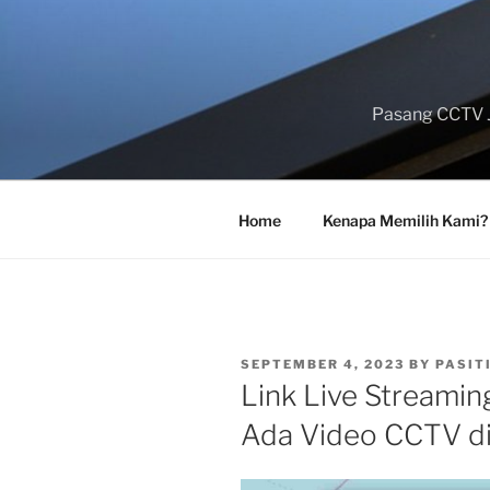
Skip
to
content
Pasang CCTV J
Home
Kenapa Memilih Kami?
POSTED
SEPTEMBER 4, 2023
BY
PASIT
ON
Link Live Streaming
Ada Video CCTV di