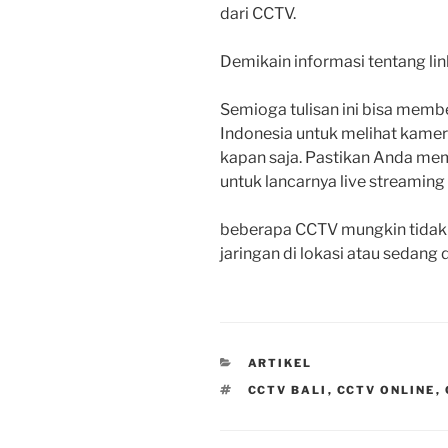
dari CCTV.
Demikain informasi tentang link
Semioga tulisan ini bisa membe
Indonesia untuk melihat kamera
kapan saja. Pastikan Anda memi
untuk lancarnya live streaming 
beberapa CCTV mungkin tidak 
jaringan di lokasi atau sedang
CATEGORIES
ARTIKEL
TAGS
CCTV BALI
,
CCTV ONLINE
,