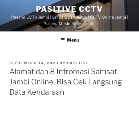
Skip
PASITIVE CCTV
to
Pasang CCTV Jambi | Servis CCTV Jambi | CCTV Online Jambi |
content
Pasang Mesin Absen Jambi
Menu
POSTED
SEPTEMBER 14, 2023
BY
PASITIVE
ON
Alamat dan 8 Infromasi Samsat
Jambi Online, Bisa Cek Langsung
Data Kendaraan