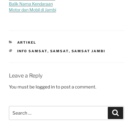
Balik Nama Kendaraan
Motor dan Mobil di Jambi
CATEGORIES
ARTIKEL
TAGS
INFO SAMSAT
,
SAMSAT
,
SAMSAT JAMBI
Leave a Reply
You must be
logged in
to post a comment.
Search
Search
for: