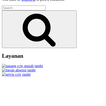
Search
for:
Search
Layanan