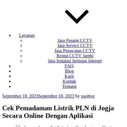
Layanan
Jasa Pasang CCTV
Jasa Service CCTV
Jasa Perawatan CCTV
Rental CCTV Jambi
Jasa Instalasi Jaringan Internet
FAQ
Blog
Karir
Kontak
Tentang
Posted
September 18, 2023
September 18, 2023
by
pasitive
on
Cek Pemadaman Listrik PLN di Jogja
Secara Online Dengan Aplikasi