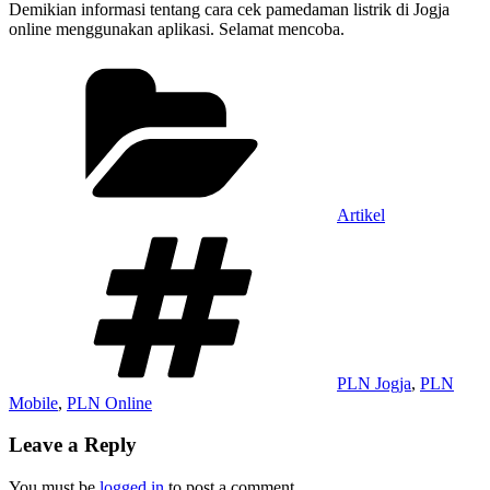
Demikian informasi tentang cara cek pamedaman listrik di Jogja
online menggunakan aplikasi. Selamat mencoba.
Categories
Artikel
Tags
PLN Jogja
,
PLN
Mobile
,
PLN Online
Leave a Reply
You must be
logged in
to post a comment.