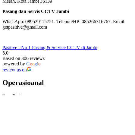
Merah, Kota Jambi 36139
Pasang dan Servis CCTV Jambi
WhatsApp: 089529115721. Telepon/HP: 085266316767. Email:
getpasitive@gmail.com
Pasitive - No 1 Pasang & Service CCTV di Jambi
5.0
Based on 306 reviews
powered by
G
o
o
g
l
e
review us on
Operasioanal
Jam Kerja
Senin – Jum’at: 08:00 – 17:00
Sabtu: 08:00 – 16:00
Minggu/Hari Besar: Tutup
Facebook