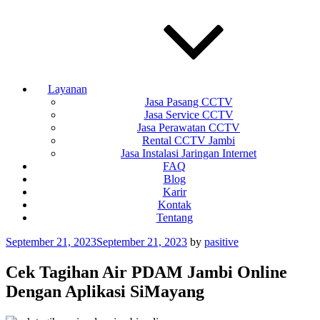
Layanan
Jasa Pasang CCTV
Jasa Service CCTV
Jasa Perawatan CCTV
Rental CCTV Jambi
Jasa Instalasi Jaringan Internet
FAQ
Blog
Karir
Kontak
Tentang
Posted
September 21, 2023
September 21, 2023
by
pasitive
on
Cek Tagihan Air PDAM Jambi Online
Dengan Aplikasi SiMayang