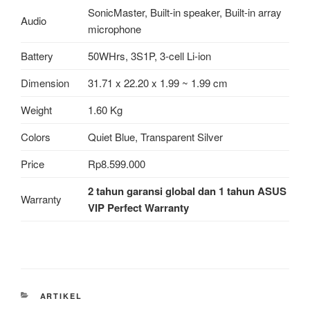
SonicMaster, Built-in speaker, Built-in array
Audio
microphone
Battery
50WHrs, 3S1P, 3-cell Li-ion
Dimension
31.71 x 22.20 x 1.99 ~ 1.99 cm
Weight
1.60 Kg
Colors
Quiet Blue, Transparent Silver
Price
Rp8.599.000
2 tahun garansi global
dan 1 tahun ASUS
Warranty
VIP Perfect Warranty
CATEGORIES
ARTIKEL