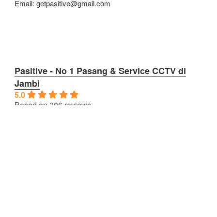
Email: getpasitive@gmail.com
Pasitive - No 1 Pasang & Service CCTV di
Jambi
5.0
Based on 306 reviews
powered by
G
o
o
g
l
e
review us on
OPERASIOANAL
Jam Kerja
Senin – Jum’at: 08:00 – 17:00