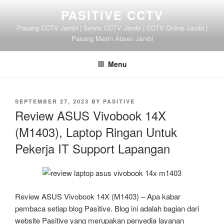
Skip
PASITIVE CCTV
to
Pasang CCTV Jambi | Servis CCTV Jambi | CCTV Online Jambi |
content
Pasang Mesin Absen Jambi
Menu
POSTED
SEPTEMBER 27, 2023
BY
PASITIVE
ON
Review ASUS Vivobook 14X
(M1403), Laptop Ringan Untuk
Pekerja IT Support Lapangan
Review ASUS Vivobook 14X (M1403) – Apa kabar
pembaca setiap blog Pasitive. Blog ini adalah bagian dari
website Pasitive yang merupakan penyedia layanan