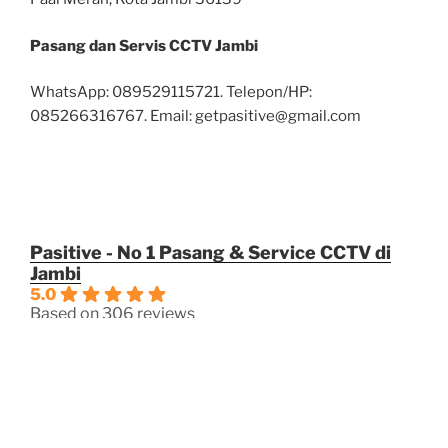
Pasang dan Servis CCTV Jambi
WhatsApp: 089529115721. Telepon/HP:
085266316767. Email: getpasitive@gmail.com
Pasitive - No 1 Pasang & Service CCTV di
Jambi
5.0
Based on 306 reviews
powered by
G
o
o
g
l
e
review us on
OPERASIOANAL