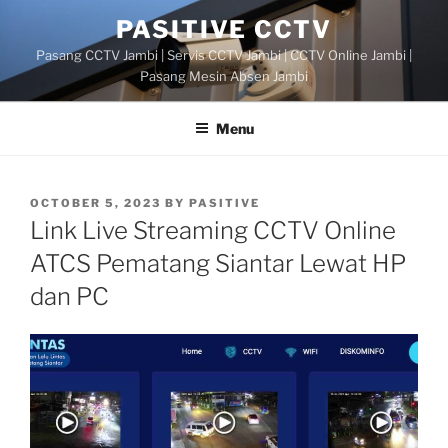
Skip
PASITIVE CCTV
to
Pasang CCTV Jambi | Servis CCTV Jambi | CCTV Online Jambi |
content
Pasang Mesin Absen Jambi
Menu
POSTED
OCTOBER 5, 2023
BY
PASITIVE
ON
Link Live Streaming CCTV Online
ATCS Pematang Siantar Lewat HP
dan PC