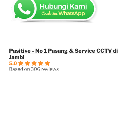
Pasitive - No 1 Pasang & Service CCTV di
Jambi
5.0
Based on 306 reviews
powered by
G
o
o
g
l
e
review us on
OPERASIOANAL
Jam Kerja
Senin – Jum’at: 08:00 – 17:00