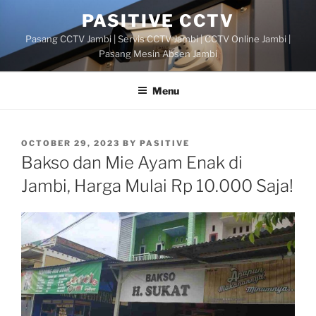
Skip
PASITIVE CCTV
to
Pasang CCTV Jambi | Servis CCTV Jambi | CCTV Online Jambi |
content
Pasang Mesin Absen Jambi
Menu
POSTED
OCTOBER 29, 2023
BY
PASITIVE
ON
Bakso dan Mie Ayam Enak di
Jambi, Harga Mulai Rp 10.000 Saja!