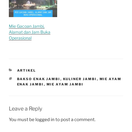
Mie Gacoan Jambi,
Alamat dan Jam Buka
Operasional
CATEGORIES
ARTIKEL
TAGS
BAKSO ENAK JAMBI
,
KULINER JAMBI
,
MIE AYAM
ENAK JAMBI
,
MIE AYAM JAMBI
Leave a Reply
You must be
logged in
to post a comment.