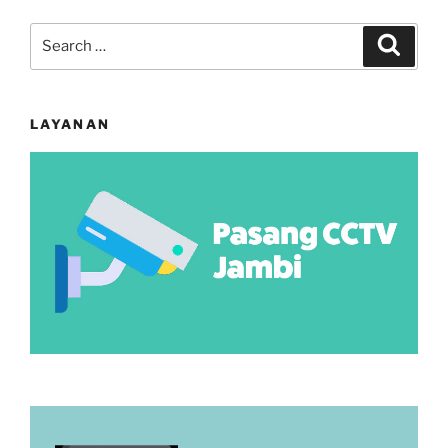
Search
Search
for:
LAYANAN