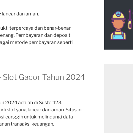
lancar dan aman.
bukti terpercaya dan benar-benar
enang. Pembayaran dan deposit
bagai metode pembayaran seperti
 Slot Gacor Tahun 2024
un 2024 adalah di Suster123.
 slot yang lancar dan aman. Situs ini
si canggih untuk melindungi data
anan transaksi keuangan.