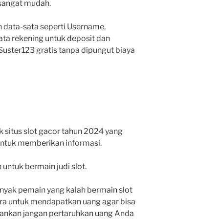
 sangat mudah.
data-sata seperti Username,
ta rekening untuk deposit dan
 Suster123 gratis tanpa dipungut biaya
k situs slot gacor tahun 2024 yang
 untuk memberikan informasi.
untuk bermain judi slot.
nyak pemain yang kalah bermain slot
ra untuk mendapatkan uang agar bisa
rankan jangan pertaruhkan uang Anda