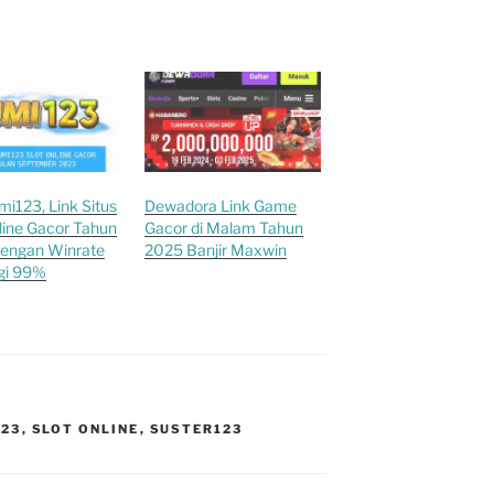
mi123, Link Situs
Dewadora Link Game
line Gacor Tahun
Gacor di Malam Tahun
engan Winrate
2025 Banjir Maxwin
ggi 99%
023
,
SLOT ONLINE
,
SUSTER123