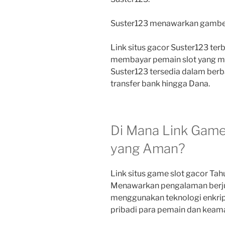
Suster123 menawarkan gambe 
Link situs gacor Suster123 ter
membayar pemain slot yang m
Suster123 tersedia dalam ber
transfer bank hingga Dana.
Di Mana Link Game
yang Aman?
Link situs game slot gacor Tah
Menawarkan pengalaman berjudi
menggunakan teknologi enkrip
pribadi para pemain dan keam