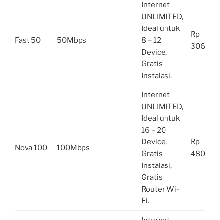
Internet
UNLIMITED,
Ideal untuk
Rp
Fast 50
50Mbps
8 – 12
306.000
Device,
Gratis
Instalasi.
Internet
UNLIMITED,
Ideal untuk
16 – 20
Device,
Rp
Nova 100
100Mbps
Gratis
480.000
Instalasi,
Gratis
Router Wi-
Fi.