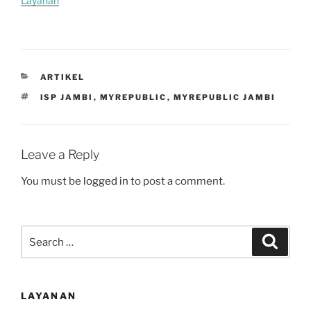
Layanan
CATEGORIES
ARTIKEL
TAGS
ISP JAMBI
,
MYREPUBLIC
,
MYREPUBLIC JAMBI
Leave a Reply
You must be
logged in
to post a comment.
Search
Search
for:
LAYANAN