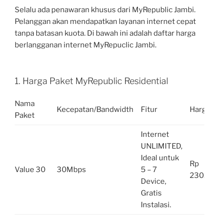
Selalu ada penawaran khusus dari MyRepublic Jambi.
Pelanggan akan mendapatkan layanan internet cepat
tanpa batasan kuota. Di bawah ini adalah daftar harga
berlangganan internet MyRepuclic Jambi.
1. Harga Paket MyRepublic Residential
Nama
Kecepatan/Bandwidth
Fitur
Harga
Paket
Internet
UNLIMITED,
Ideal untuk
Rp
Value 30
30Mbps
5 – 7
230.000
Device,
Gratis
Instalasi.