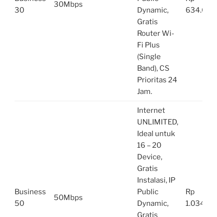
30Mbps
30
Dynamic,
634.000
Gratis
Router Wi-
Fi Plus
(Single
Band), CS
Prioritas 24
Jam.
Internet
UNLIMITED,
Ideal untuk
16 – 20
Device,
Gratis
Instalasi, IP
Business
Public
Rp
50Mbps
50
Dynamic,
1.034.00
Gratis