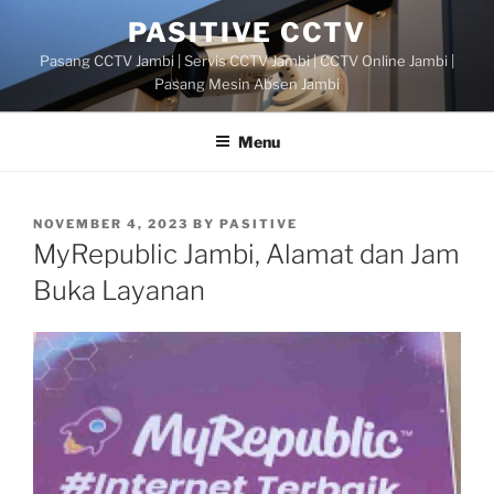
Skip
PASITIVE CCTV
to
Pasang CCTV Jambi | Servis CCTV Jambi | CCTV Online Jambi |
content
Pasang Mesin Absen Jambi
Menu
POSTED
NOVEMBER 4, 2023
BY
PASITIVE
ON
MyRepublic Jambi, Alamat dan Jam
Buka Layanan