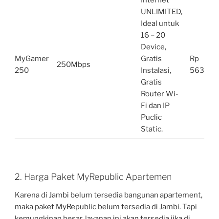
Internet
UNLIMITED,
Ideal untuk
16 – 20
Device,
MyGamer
Gratis
Rp
250Mbps
250
Instalasi,
563.000
Gratis
Router Wi-
Fi dan IP
Puclic
Static.
2. Harga Paket MyRepublic Apartemen
Karena di Jambi belum tersedia bangunan apartement,
maka paket MyRepublic belum tersedia di Jambi. Tapi
kemungkinan besar, layanan ini akan tersedia jika di