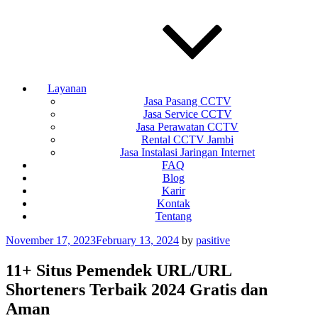
Layanan
Jasa Pasang CCTV
Jasa Service CCTV
Jasa Perawatan CCTV
Rental CCTV Jambi
Jasa Instalasi Jaringan Internet
FAQ
Blog
Karir
Kontak
Tentang
Posted
November 17, 2023
February 13, 2024
by
pasitive
on
11+ Situs Pemendek URL/URL
Shorteners Terbaik 2024 Gratis dan
Aman