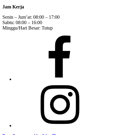
Jasa Pasang dan Servis CCTV di Jambi
Alamat
Jln. Pratu Bustaman NO 15 RT 38 Kel. Paal Merah, Kec. Paal
Merah, Kota Jambi 36139
Pasang dan Servis CCTV Jambi
WhatsApp: 089529115721. Telepon/HP: 085266316767. Email:
getpasitive@gmail.com
Pasitive - No 1 Pasang & Service CCTV di Jambi
5.0
Based on 306 reviews
powered by
G
o
o
g
l
e
review us on
Operasioanal