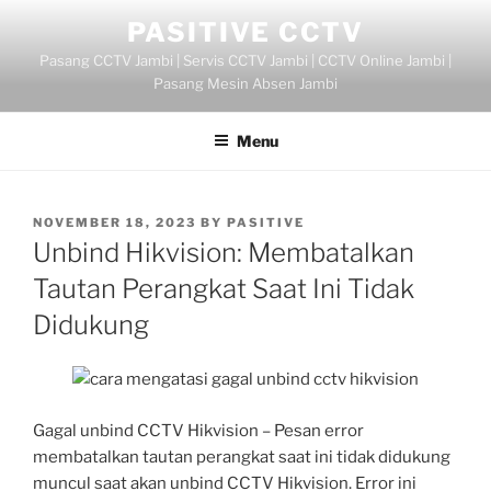
Skip
PASITIVE CCTV
to
Pasang CCTV Jambi | Servis CCTV Jambi | CCTV Online Jambi |
content
Pasang Mesin Absen Jambi
Menu
POSTED
NOVEMBER 18, 2023
BY
PASITIVE
ON
Unbind Hikvision: Membatalkan
Tautan Perangkat Saat Ini Tidak
Didukung
Gagal unbind CCTV Hikvision – Pesan error
membatalkan tautan perangkat saat ini tidak didukung
muncul saat akan unbind CCTV Hikvision. Error ini