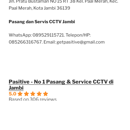
Jln. Pratu Bustaman NO 15 RT 38 Kel. Paal Merah, Kec.
Paal Merah, Kota Jambi 36139
Pasang dan Servis CCTV Jambi
WhatsApp: 089529115721. Telepon/HP:
085266316767. Email: getpasitive@gmail.com
Pasitive - No 1 Pasang & Service CCTV di
Jambi
5.0
Based on 306 reviews
powered by
G
o
o
g
l
e
review us on