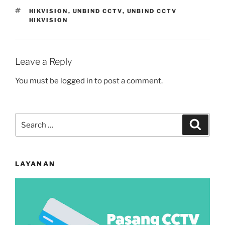
TAGS
HIKVISION
,
UNBIND CCTV
,
UNBIND CCTV
HIKVISION
Leave a Reply
You must be
logged in
to post a comment.
Search
Search
for:
LAYANAN