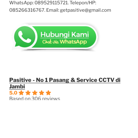
WhatsApp: 089529115721. Telepon/HP:
085266316767. Email: getpasitive@gmail.com
Pasitive - No 1 Pasang & Service CCTV di
Jambi
5.0
Based on 306 reviews
powered by
G
o
o
g
l
e
review us on