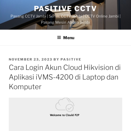
Skip
PASITIVE CCTV
to
Pasang CCTV Jambi | Servis CCTV Jambi | CCTV Online Jambi |
content
Pasang Mesin Absen Jambi
Menu
POSTED
NOVEMBER 23, 2023
BY
PASITIVE
ON
Cara Login Akun Cloud Hikvision di
Aplikasi iVMS-4200 di Laptop dan
Komputer