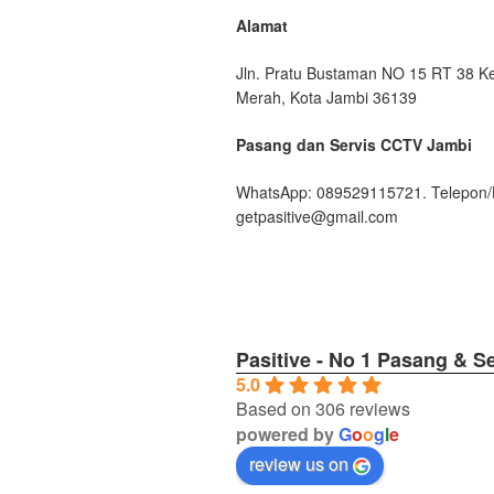
Alamat
Jln. Pratu Bustaman NO 15 RT 38 Ke
Merah, Kota Jambi 36139
Pasang dan Servis CCTV Jambi
WhatsApp: 089529115721. Telepon/
getpasitive@gmail.com
Pasitive - No 1 Pasang & S
5.0
Based on 306 reviews
powered by
G
o
o
g
l
e
review us on