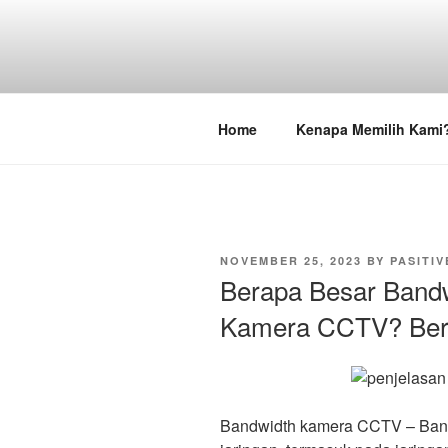
Skip
to
content
Pasang CCTV J
Home
Kenapa Memilih Kami
POSTED
NOVEMBER 25, 2023
BY
PASITIV
ON
Berapa Besar Bandw
Kamera CCTV? Beri
Bandwidth kamera CCTV – Band