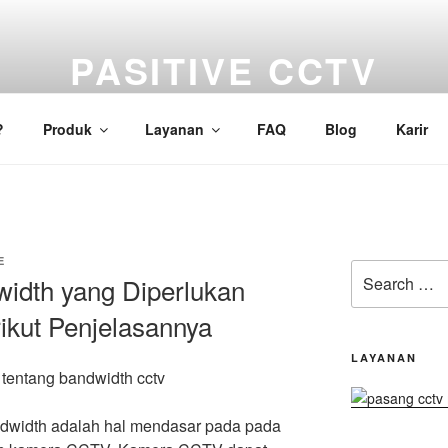
PASITIVE CCTV
ambi | Servis CCTV Jambi | CCTV Online Jambi | Pasang Mes
?
Produk
Layanan
FAQ
Blog
Karir
E
Search
idth yang Diperlukan
for:
kut Penjelasannya
LAYANAN
width adalah hal mendasar pada pada