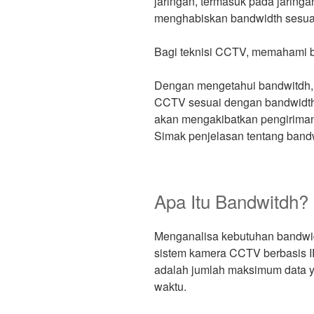
jaringan, termasuk pada jarin
menghabiskan bandwidth sesuai
Bagi teknisi CCTV, memahami b
Dengan mengetahui bandwitdh,
CCTV sesuai dengan bandwidth 
akan mengakibatkan pengirima
Simak penjelasan tentang band
Apa Itu Bandwitdh?
Menganalisa kebutuhan bandwi
sistem kamera CCTV berbasis IP
adalah jumlah maksimum data ya
waktu.