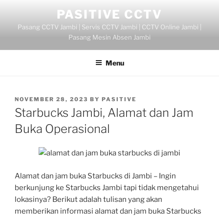
Skip
PASITIVE CCTV
to
Pasang CCTV Jambi | Servis CCTV Jambi | CCTV Online Jambi |
content
Pasang Mesin Absen Jambi
Menu
POSTED
NOVEMBER 28, 2023
BY
PASITIVE
ON
Starbucks Jambi, Alamat dan Jam
Buka Operasional
Alamat dan jam buka Starbucks di Jambi – Ingin
berkunjung ke Starbucks Jambi tapi tidak mengetahui
lokasinya? Berikut adalah tulisan yang akan
memberikan informasi alamat dan jam buka Starbucks