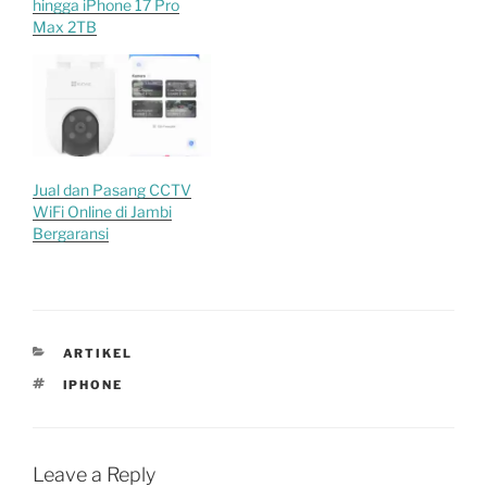
hingga iPhone 17 Pro
Max 2TB
Jual dan Pasang CCTV
WiFi Online di Jambi
Bergaransi
CATEGORIES
ARTIKEL
TAGS
IPHONE
Leave a Reply