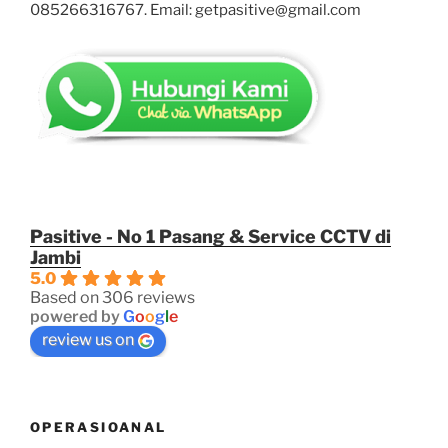
085266316767. Email: getpasitive@gmail.com
Pasitive - No 1 Pasang & Service CCTV di
Jambi
5.0
Based on 306 reviews
powered by
G
o
o
g
l
e
review us on
OPERASIOANAL