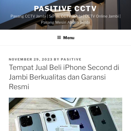
Skip
PASITIVE CCTV
to
Pasang CCTV Jambi | Servis CCTV Jambi | CCTV Online Jambi |
content
Pasang Mesin Absen Jambi
Menu
POSTED
NOVEMBER 29, 2023
BY
PASITIVE
ON
Tempat Jual Beli iPhone Second di
Jambi Berkualitas dan Garansi
Resmi