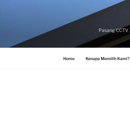
Skip
to
content
Pasang CCTV J
Home
Kenapa Memilih Kami?