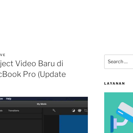
IVE
Search
ect Video Baru di
for:
acBook Pro (Update
LAYANAN