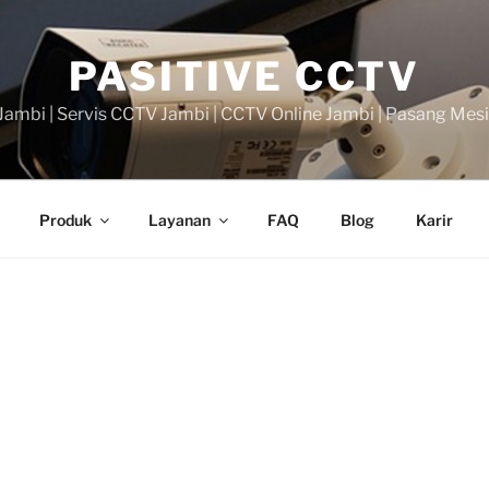
PASITIVE CCTV
ambi | Servis CCTV Jambi | CCTV Online Jambi | Pasang Mes
Produk
Layanan
FAQ
Blog
Karir