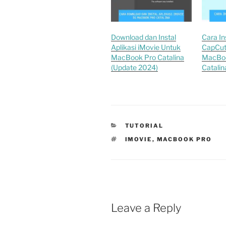
Download dan Instal
Cara Ins
Aplikasi iMovie Untuk
CapCut
MacBook Pro Catalina
MacBo
(Update 2024)
Catalin
CATEGORIES
TUTORIAL
TAGS
IMOVIE
,
MACBOOK PRO
Leave a Reply