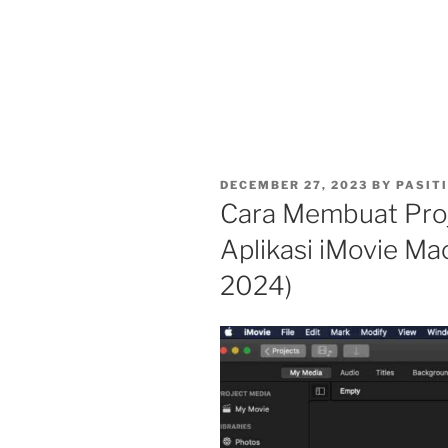
POSTED
DECEMBER 27, 2023
BY
PASIT
ON
Cara Membuat Proj
Aplikasi iMovie M
2024)