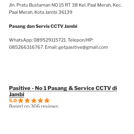
Jln. Pratu Bustaman NO 15 RT 38 Kel. Paal Merah, Kec.
Paal Merah, Kota Jambi 36139
Pasang dan Servis CCTV Jambi
WhatsApp: 089529115721. Telepon/HP:
085266316767. Email: getpasitive@gmail.com
Pasitive - No 1 Pasang & Service CCTV di
Jambi
5.0
Based on 306 reviews
powered by
G
o
o
g
l
e
review us on