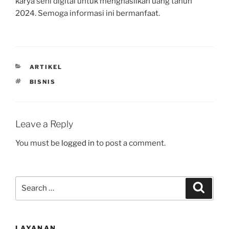
karya seni digital untuk menghasilkan uang tahun
2024. Semoga informasi ini bermanfaat.
CATEGORIES
ARTIKEL
TAGS
BISNIS
Leave a Reply
You must be
logged in
to post a comment.
Search
Search
for:
LAYANAN