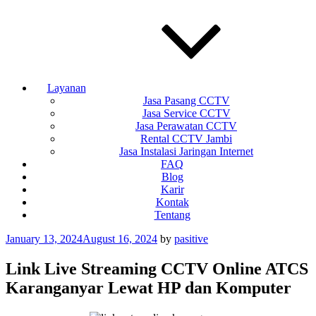
Layanan
Jasa Pasang CCTV
Jasa Service CCTV
Jasa Perawatan CCTV
Rental CCTV Jambi
Jasa Instalasi Jaringan Internet
FAQ
Blog
Karir
Kontak
Tentang
Posted
January 13, 2024
August 16, 2024
by
pasitive
on
Link Live Streaming CCTV Online ATCS
Karanganyar Lewat HP dan Komputer