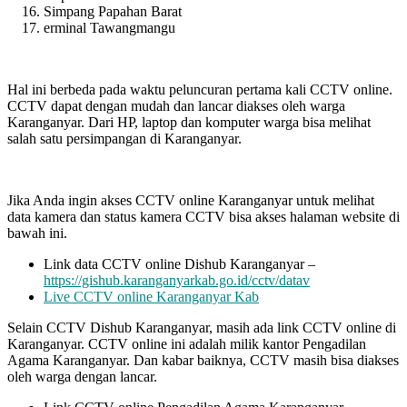
Simpang Papahan Barat
erminal Tawangmangu
Hal ini berbeda pada waktu peluncuran pertama kali CCTV online.
CCTV dapat dengan mudah dan lancar diakses oleh warga
Karanganyar. Dari HP, laptop dan komputer warga bisa melihat
salah satu persimpangan di Karanganyar.
Jika Anda ingin akses CCTV online Karanganyar untuk melihat
data kamera dan status kamera CCTV bisa akses halaman website di
bawah ini.
Link data CCTV online Dishub Karanganyar –
https://gishub.karanganyarkab.go.id/cctv/datav
Live CCTV online Karanganyar Kab
Selain CCTV Dishub Karanganyar, masih ada link CCTV online di
Karanganyar. CCTV online ini adalah milik kantor Pengadilan
Agama Karanganyar. Dan kabar baiknya, CCTV masih bisa diakses
oleh warga dengan lancar.