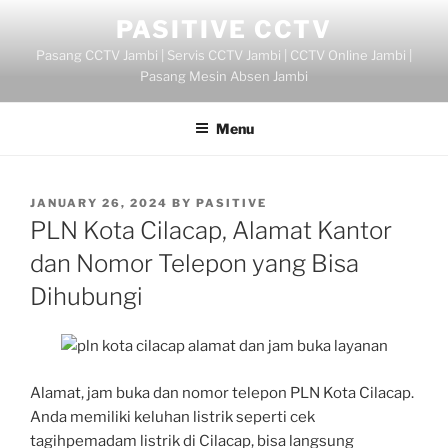
Skip
PASITIVE CCTV
to
Pasang CCTV Jambi | Servis CCTV Jambi | CCTV Online Jambi |
content
Pasang Mesin Absen Jambi
Menu
POSTED
JANUARY 26, 2024
BY
PASITIVE
ON
PLN Kota Cilacap, Alamat Kantor
dan Nomor Telepon yang Bisa
Dihubungi
Alamat, jam buka dan nomor telepon PLN Kota Cilacap.
Anda memiliki keluhan listrik seperti cek
tagihpemadam listrik di Cilacap, bisa langsung