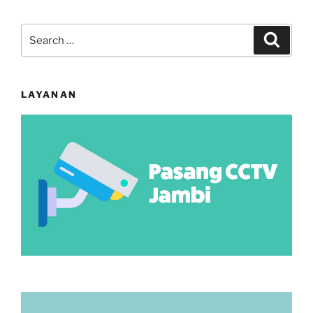
Search
Search
for:
LAYANAN