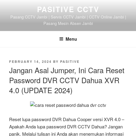
Skip
PASITIVE CCTV
to
Pasang CCTV Jambi | Servis CCTV Jambi | CCTV Online Jambi |
content
Pasang Mesin Absen Jambi
Menu
POSTED
FEBRUARY 14, 2024
BY
PASITIVE
ON
Jangan Asal Jumper, Ini Cara Reset
Password DVR CCTV Dahua XVR
4.0 (UPDATE 2024)
Reset lupa password DVR Dahua Cooper versi XVR 4.0 –
Apakah Anda lupa password DVR CCTV Dahua? Jangan
panik. Melalui tulisan ini Anda akan menemukan informasi