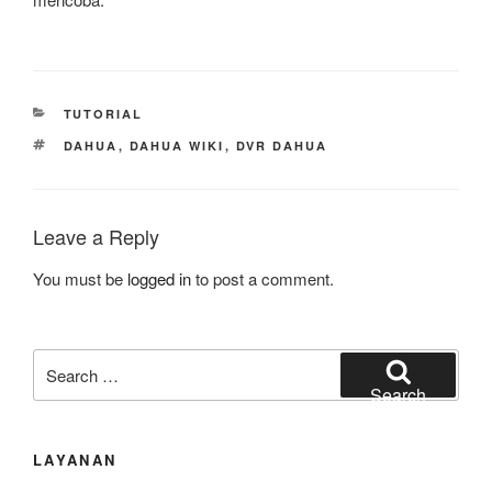
CATEGORIES
TUTORIAL
TAGS
DAHUA
,
DAHUA WIKI
,
DVR DAHUA
Leave a Reply
You must be
logged in
to post a comment.
Search
for:
Search
LAYANAN