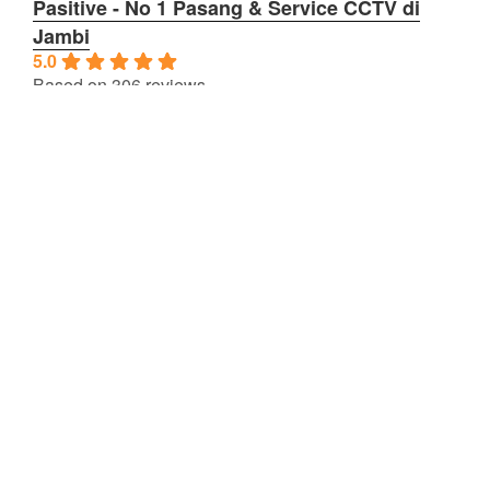
Pasitive - No 1 Pasang & Service CCTV di
Jambi
5.0
Based on 306 reviews
powered by
G
o
o
g
l
e
review us on
OPERASIOANAL
Jam Kerja
Senin – Jum’at: 08:00 – 17:00
Sabtu: 08:00 – 16:00
Minggu/Hari Besar: Tutup
Facebook
Instagram