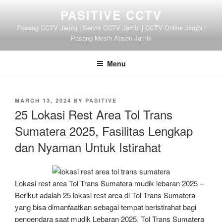
Skip
PASITIVE CCTV
to
Pasang CCTV Jambi | Servis CCTV Jambi | CCTV Online Jambi |
content
Pasang Mesin Absen Jambi
Menu
POSTED
MARCH 13, 2024
BY
PASITIVE
ON
25 Lokasi Rest Area Tol Trans
Sumatera 2025, Fasilitas Lengkap
dan Nyaman Untuk Istirahat
Lokasi rest area Tol Trans Sumatera mudik lebaran 2025 –
Berikut adalah 25 lokasi rest area di Tol Trans Sumatera
yang bisa dimanfaatkan sebagai tempat beristirahat bagi
pengendara saat mudik Lebaran 2025. Tol Trans Sumatera