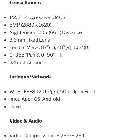
Lensa Kamera
1/2. 7” Progressive CMOS
5MP (2880 x 1620)
Night Vision: 20m(66ft) Distance
3.6mm Fixed Lens
Field of View : 87°(H), 48°(V), 108°(D)
0~355°Pan & 0~90°Tilt
2.4 inch screen
Jaringan/Network
Wi-Fi:IEEE802.11b/g/n, 50m Open Field
Imou App: iOS, Android
Onvif
Video & Audio
Video Compression : H.265/H.264