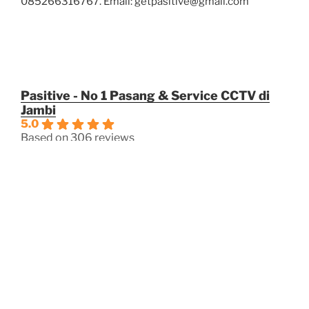
085266316767. Email: getpasitive@gmail.com
Pasitive - No 1 Pasang & Service CCTV di
Jambi
5.0
Based on 306 reviews
powered by
G
o
o
g
l
e
review us on
OPERASIOANAL
Jam Kerja
Senin – Jum’at: 08:00 – 17:00
Sabtu: 08:00 – 16:00