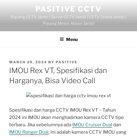
Skip
PASITIVE CCTV
to
Pasang CCTV Jambi | Servis CCTV Jambi | CCTV Online Jambi |
content
Pasang Mesin Absen Jambi
Menu
POSTED
MARCH 29, 2024
BY
PASITIVE
ON
IMOU Rex VT, Spesifikasi dan
Harganya, Bisa Video Call
Spesifikasi dan harga CCTV IMOU Rex VT – Tahun
2024 ini IMOU akan menghadirkan kamera CCTV tipe
terbaru. Jika sebelumnya ada
IMOU Cruiser Dual
dan
IMOU Ranger Dual
, ini adalah kamera CCTV IMOU yang