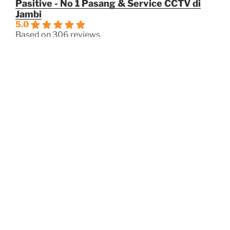
Pasitive - No 1 Pasang & Service CCTV di
Jambi
5.0
Based on 306 reviews
powered by
G
o
o
g
l
e
review us on
OPERASIOANAL
Jam Kerja
Senin – Jum’at: 08:00 – 17:00
Sabtu: 08:00 – 16:00
Minggu/Hari Besar: Tutup
Facebook
Instagram