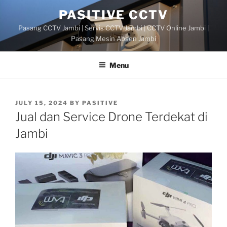
Skip
PASITIVE CCTV
to
Pasang CCTV Jambi | Servis CCTV Jambi | CCTV Online Jambi |
content
Pasang Mesin Absen Jambi
Menu
POSTED
JULY 15, 2024
BY
PASITIVE
ON
Jual dan Service Drone Terdekat di
Jambi