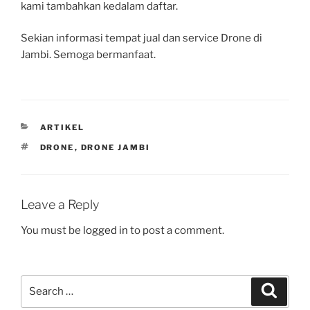
kami tambahkan kedalam daftar.
Sekian informasi tempat jual dan service Drone di
Jambi. Semoga bermanfaat.
CATEGORIES
ARTIKEL
TAGS
DRONE
,
DRONE JAMBI
Leave a Reply
You must be
logged in
to post a comment.
Search
Search
for: