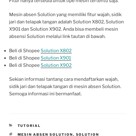
Fitur hanya tersedia untuk tipe mesin tertentu saja.
Mesin absen Solution yang memiliki fitur wajah, sidik
jari dan telapak tangan adalah Solution X802, Solution
X901 dan Solution X902. Anda bisa membeli mesin
absensi Solution melalui link tautan di bawah.
Beli di Shopee
Solution X802
Beli di Shopee
Solution X901
Beli di Shopee
Solution X902
Sekian informasi tantang cara mendaftarkan wajah,
sidik jari dan telapak tangan di mesin absen Solution.
Semoga informasi ini bermanfaat.
CATEGORIES
TUTORIAL
TAGS
MESIN ABSEN SOLUTION
,
SOLUTION