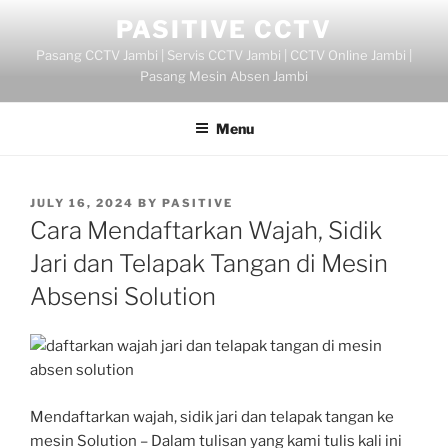
Skip
PASITIVE CCTV
to
Pasang CCTV Jambi | Servis CCTV Jambi | CCTV Online Jambi |
content
Pasang Mesin Absen Jambi
Menu
POSTED
JULY 16, 2024
BY
PASITIVE
ON
Cara Mendaftarkan Wajah, Sidik
Jari dan Telapak Tangan di Mesin
Absensi Solution
Mendaftarkan wajah, sidik jari dan telapak tangan ke
mesin Solution – Dalam tulisan yang kami tulis kali ini