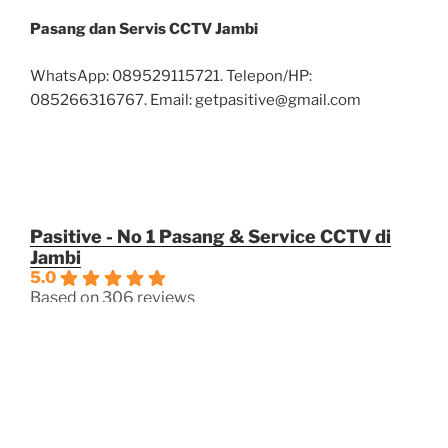
Pasang dan Servis CCTV Jambi
WhatsApp: 089529115721. Telepon/HP:
085266316767. Email: getpasitive@gmail.com
Pasitive - No 1 Pasang & Service CCTV di
Jambi
5.0
Based on 306 reviews
powered by
G
o
o
g
l
e
review us on
OPERASIOANAL