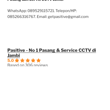
WhatsApp: 089529115721. Telepon/HP:
085266316767. Email: getpasitive@gmail.com
Pasitive - No 1 Pasang & Service CCTV di
Jambi
5.0
Based on 306 reviews
powered by
G
o
o
g
l
e
review us on
OPERASIOANAL
Jam Kerja