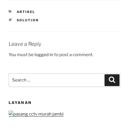
CATEGORIES
ARTIKEL
TAGS
SOLUTION
Leave a Reply
You must be
logged in
to post a comment.
Search
Search
for:
LAYANAN