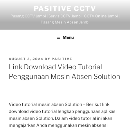
Skip
PASITIVE CCTV
to
Pasang CCTV Jambi | Servis CCTV Jambi | CCTV Online Jambi |
content
Pasang Mesin Absen Jambi
Menu
POSTED
AUGUST 3, 2024
BY
PASITIVE
ON
Link Download Video Tutorial
Penggunaan Mesin Absen Solution
Video tutorial mesin absen Solution – Berikut link
download video tutorial lengkap penggunaan aplikasi
mesin absen Solution. Dalam video tutorial ini akan
mengajarkan Anda menggunakan mesin absensi