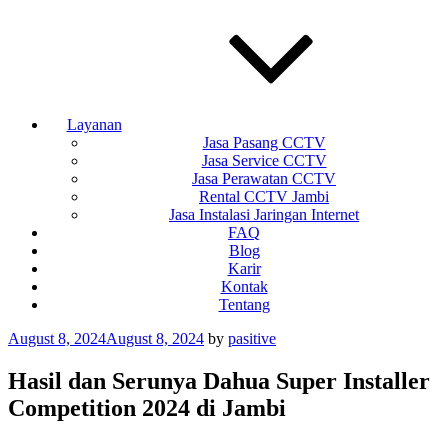
Layanan
Jasa Pasang CCTV
Jasa Service CCTV
Jasa Perawatan CCTV
Rental CCTV Jambi
Jasa Instalasi Jaringan Internet
FAQ
Blog
Karir
Kontak
Tentang
Posted
August 8, 2024
August 8, 2024
by
pasitive
on
Hasil dan Serunya Dahua Super Installer
Competition 2024 di Jambi