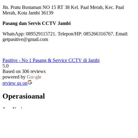
Jln. Pratu Bustaman NO 15 RT 38 Kel. Paal Merah, Kec. Paal
Merah, Kota Jambi 36139
Pasang dan Servis CCTV Jambi
WhatsApp: 089529115721. Telepon/HP: 085266316767. Email:
getpasitive@gmail.com
Pasitive - No 1 Pasang & Service CCTV di Jambi
5.0
Based on 306 reviews
powered by
G
o
o
g
l
e
review us on
Operasioanal
Jam Kerja
Senin – Jum’at: 08:00 – 17:00
Sabtu: 08:00 – 16:00
Minggu/Hari Besar: Tutup