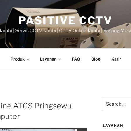
PASITIVE CCTV
ambi | Servis CCTV Jambi | CCTV Online Jambi | Pasang Mes
Produk
Layanan
FAQ
Blog
Karir
Search
line ATCS Pringsewu
for:
puter
LAYANAN