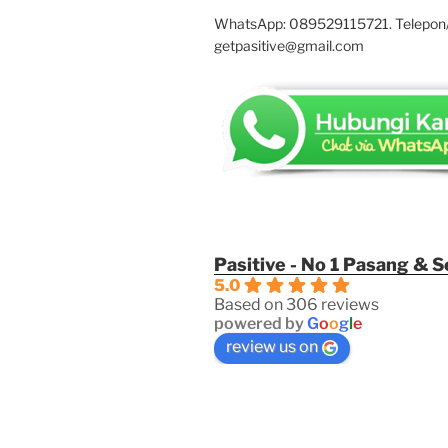
WhatsApp: 089529115721. Telepon
getpasitive@gmail.com
Pasitive - No 1 Pasang & 
5.0
Based on 306 reviews
powered by
G
o
o
g
l
e
review us on