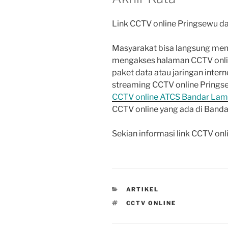
Link CCTV online Pringsewu dap
Masyarakat bisa langsung mem
mengakses halaman CCTV onlin
paket data atau jaringan intern
streaming CCTV online Prings
CCTV online ATCS Bandar La
CCTV online yang ada di Band
Sekian informasi link CCTV on
CATEGORIES
ARTIKEL
TAGS
CCTV ONLINE