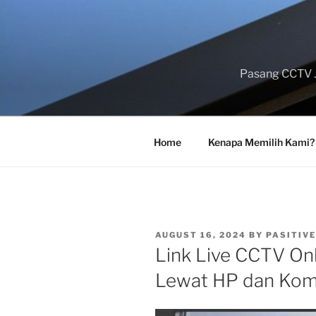
Skip
to
content
Pasang CCTV J
Home
Kenapa Memilih Kami?
POSTED
AUGUST 16, 2024
BY
PASITIVE
ON
Link Live CCTV On
Lewat HP dan Kom