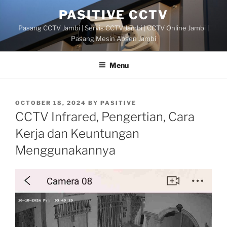
Skip
PASITIVE CCTV
to
Pasang CCTV Jambi | Servis CCTV Jambi | CCTV Online Jambi |
content
Pasang Mesin Absen Jambi
Menu
POSTED
OCTOBER 18, 2024
BY
PASITIVE
ON
CCTV Infrared, Pengertian, Cara
Kerja dan Keuntungan
Menggunakannya