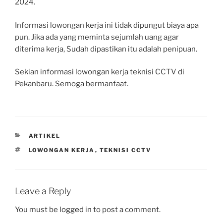
2024.
Informasi lowongan kerja ini tidak dipungut biaya apa
pun. Jika ada yang meminta sejumlah uang agar
diterima kerja, Sudah dipastikan itu adalah penipuan.
Sekian informasi lowongan kerja teknisi CCTV di
Pekanbaru. Semoga bermanfaat.
CATEGORIES
ARTIKEL
TAGS
LOWONGAN KERJA
,
TEKNISI CCTV
Leave a Reply
You must be
logged in
to post a comment.