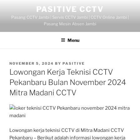
Skip
PASITIVE CCTV
to
Pasang CCTV Jambi | Servis CCTV Jambi | CCTV Online Jambi |
content
Pasang Mesin Absen Jambi
Menu
POSTED
NOVEMBER 5, 2024
BY
PASITIVE
ON
Lowongan Kerja Teknisi CCTV
Pekanbaru Bulan November 2024
Mitra Madani CCTV
Lowongan kerja teknisi CCTV di Mitra Madani CCTV
Pekanbaru – Berikut adalah informasi lowongan kerja