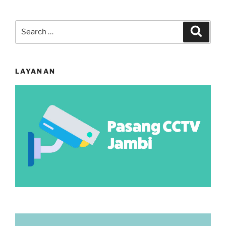
Search
Search
for:
LAYANAN