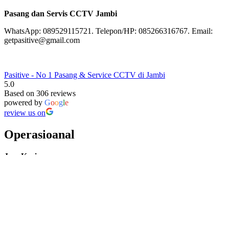
Pasang dan Servis CCTV Jambi
WhatsApp: 089529115721. Telepon/HP: 085266316767. Email:
getpasitive@gmail.com
Pasitive - No 1 Pasang & Service CCTV di Jambi
5.0
Based on 306 reviews
powered by
G
o
o
g
l
e
review us on
Operasioanal
Jam Kerja
Senin – Jum’at: 08:00 – 17:00
Sabtu: 08:00 – 16:00
Minggu/Hari Besar: Tutup
Facebook