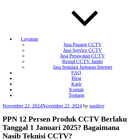
Layanan
Jasa Pasang CCTV
Jasa Service CCTV
Jasa Perawatan CCTV
Rental CCTV Jambi
Jasa Instalasi Jaringan Internet
FAQ
Blog
Karir
Kontak
Tentang
Posted
November 22, 2024
November 22, 2024
by
pasitive
on
PPN 12 Persen Produk CCTV Berlaku
Tanggal 1 Januari 2025? Bagaimana
Nasib Teknisi CCTV?