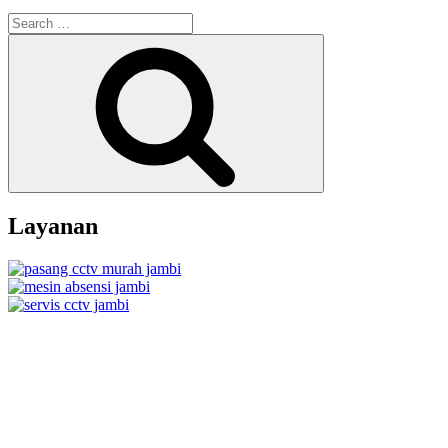
Search
for:
Search
Layanan