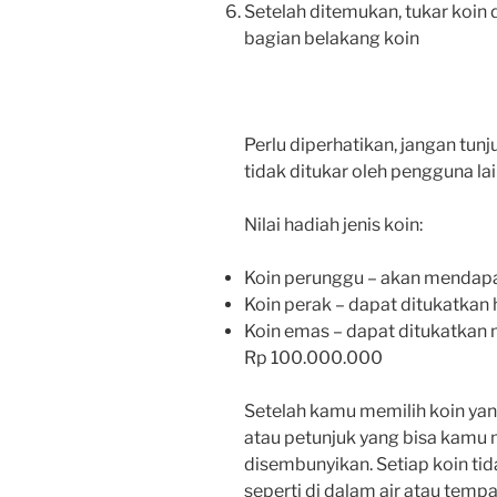
Setelah ditemukan, tukar koin 
bagian belakang koin
Perlu diperhatikan, jangan tun
tidak ditukar oleh pengguna lai
Nilai hadiah jenis koin:
Koin perunggu – akan mendap
Koin perak – dapat ditukatkan 
Koin emas – dapat ditukatkan 
Rp 100.000.000
Setelah kamu memilih koin ya
atau petunjuk yang bisa kamu 
disembunyikan. Setiap koin ti
seperti di dalam air atau tempa