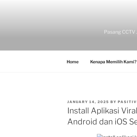
Skip
to
content
Pasang CCTV J
Home
Kenapa Memilih Kami?
POSTED
JANUARY 14, 2025
BY
PASITIV
ON
Install Aplikasi Vir
Android dan iOS S