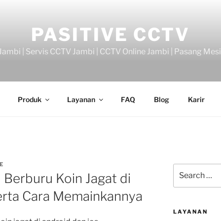
PASITIVE CCTV
ambi | Servis CCTV Jambi | CCTV Online Jambi | Pasang Mes
Produk
Layanan
FAQ
Blog
Karir
E
Search
al Berburu Koin Jagat di
for:
erta Cara Memainkannya
LAYANAN