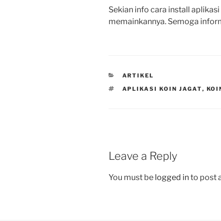
Sekian info cara install aplikas
memainkannya. Semoga informa
CATEGORIES
ARTIKEL
TAGS
APLIKASI KOIN JAGAT
,
KOI
Leave a Reply
You must be
logged in
to post