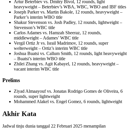
Artur Beterbiev vs. Dmitry Bivol, 12 rounds, light
heavyweight – Beterbiev’s WBA, WBC, WBO and IBF titles
Joseph Parker vs. Martin Bakole, 12 rounds, heavyweight –
Parker’s interim WBO title
Shakur Stevenson vs. Josh Padley, 12 rounds, lightweight –
Stevenson’s WBC title
Carlos Adames vs. Hamzah Sheeraz, 12 rounds,
middleweight – Adames’ WBC title
Vergil Ortiz Jr vs. Israil Madrimov, 12 rounds, super
welterweight – Ortiz’s interim WBC title
Joshua Buatsi vs. Callum Smith, 12 rounds, light heavyweight
– Buatsi’s interim WBO title
Zhilei Zhang vs. Agit Kabayel, 12 rounds, heavyweight –
vacant interim WBC title
Prelims
Ziyad Almaayouf vs. Jonatas Rodrigo Gomes de Oliveira, 6
rounds, super lightweight
Mohammed Alakel vs. Engel Gomez, 6 rounds, lightweight
Akhir Kata
Jadwal tinju dunia tanggal 22 Februari 2025 menampilan