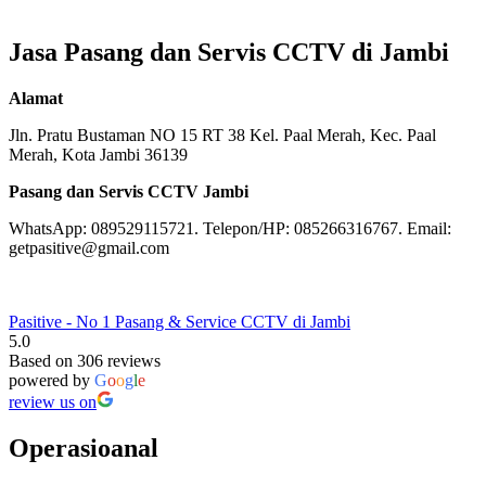
Jasa Pasang dan Servis CCTV di Jambi
Alamat
Jln. Pratu Bustaman NO 15 RT 38 Kel. Paal Merah, Kec. Paal
Merah, Kota Jambi 36139
Pasang dan Servis CCTV Jambi
WhatsApp: 089529115721. Telepon/HP: 085266316767. Email:
getpasitive@gmail.com
Pasitive - No 1 Pasang & Service CCTV di Jambi
5.0
Based on 306 reviews
powered by
G
o
o
g
l
e
review us on
Operasioanal