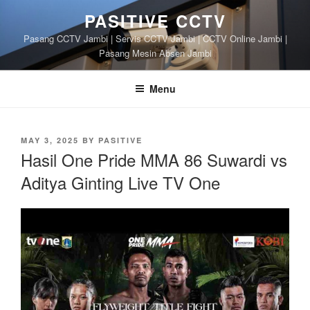
Skip
PASITIVE CCTV
to
Pasang CCTV Jambi | Servis CCTV Jambi | CCTV Online Jambi |
content
Pasang Mesin Absen Jambi
Menu
POSTED
MAY 3, 2025
BY
PASITIVE
ON
Hasil One Pride MMA 86 Suwardi vs
Aditya Ginting Live TV One