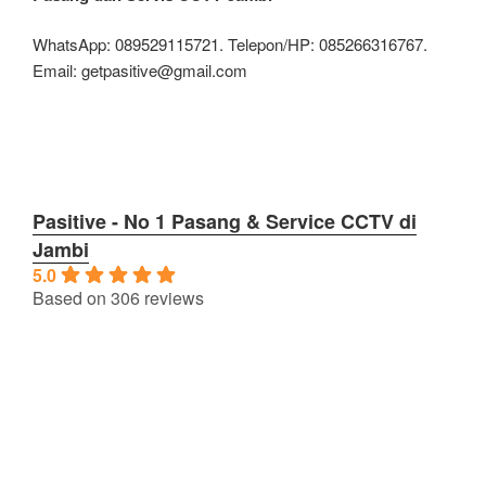
WhatsApp: 089529115721. Telepon/HP: 085266316767.
Email: getpasitive@gmail.com
Pasitive - No 1 Pasang & Service CCTV di
Jambi
5.0
Based on 306 reviews
powered by
G
o
o
g
l
e
review us on
OPERASIOANAL