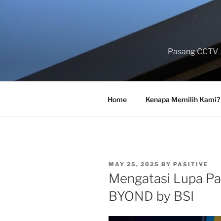
Skip
to
content
Pasang CCTV J
Home
Kenapa Memilih Kami?
POSTED
MAY 25, 2025
BY
PASITIVE
ON
Mengatasi Lupa Pa
BYOND by BSI