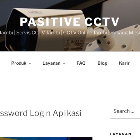
PASITIVE CCTV
ambi | Servis CCTV Jambi | CCTV Online Jambi | Pasang Mes
Produk
Layanan
FAQ
Blog
Karir
Search
ssword Login Aplikasi
for:
LAYANAN