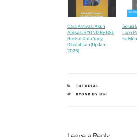
Cara Aktivasi Akun
Solusi
Aplikasi BYOND By BSI,
Lupa Po
Berikut Data Yang
ke Men
Dibutuhkan [Update
2025]
CATEGORIES
TUTORIAL
TAGS
BYOND BY BSI
Leave a Reply