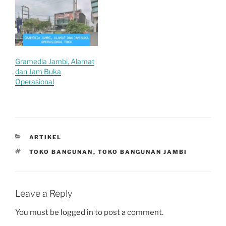
Gramedia Jambi, Alamat
dan Jam Buka
Operasional
CATEGORIES
ARTIKEL
TAGS
TOKO BANGUNAN
,
TOKO BANGUNAN JAMBI
Leave a Reply
You must be
logged in
to post a comment.