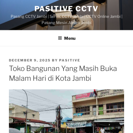
Skip
PASITIVE CCTV
to
Pasang CCTV Jambi | Servis CCTV Jambi | CCTV Online Jambi |
content
Pasang Mesin Absen Jambi
Menu
POSTED
DECEMBER 9, 2025
BY
PASITIVE
ON
Toko Bangunan Yang Masih Buka
Malam Hari di Kota Jambi