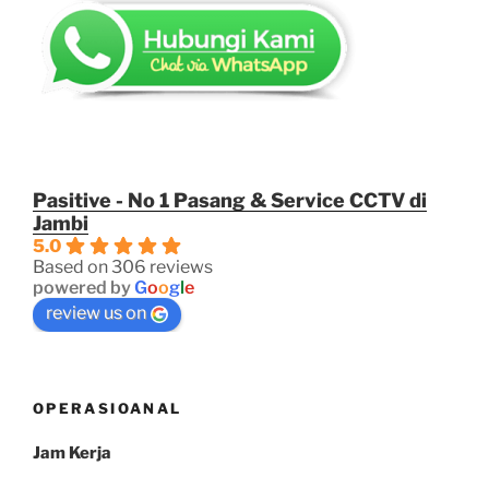
Pasitive - No 1 Pasang & Service CCTV di
Jambi
5.0
Based on 306 reviews
powered by
G
o
o
g
l
e
review us on
OPERASIOANAL
Jam Kerja