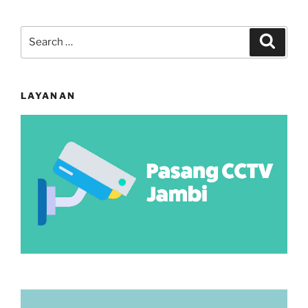
Search
Search
for:
LAYANAN