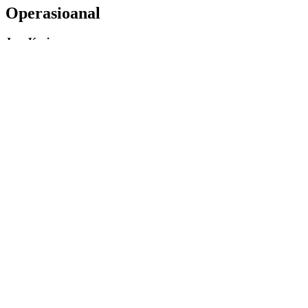
Operasioanal
Jam Kerja
Senin – Jum’at: 08:00 – 17:00
Sabtu: 08:00 – 16:00
Minggu/Hari Besar: Tutup
Facebook
Instagram