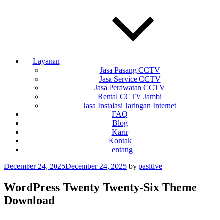
Layanan
Jasa Pasang CCTV
Jasa Service CCTV
Jasa Perawatan CCTV
Rental CCTV Jambi
Jasa Instalasi Jaringan Internet
FAQ
Blog
Karir
Kontak
Tentang
Posted
December 24, 2025
December 24, 2025
by
pasitive
on
WordPress Twenty Twenty-Six Theme
Download