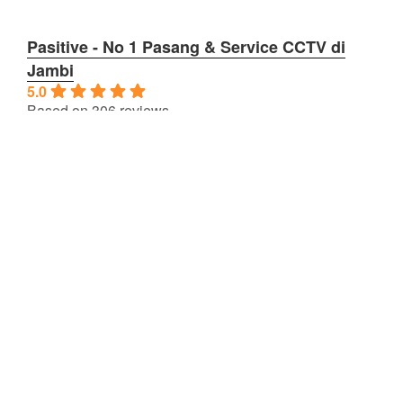
Pasitive - No 1 Pasang & Service CCTV di
Jambi
5.0
Based on 306 reviews
powered by
G
o
o
g
l
e
review us on
OPERASIOANAL
Jam Kerja
Senin – Jum’at: 08:00 – 17:00
Sabtu: 08:00 – 16:00
Minggu/Hari Besar: Tutup