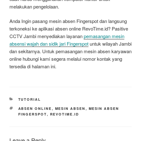
melakukan pengelolaan.
Anda Ingin pasang mesin absen Fingerspot dan langsung
terkoneksi ke aplikasi absen online RevoTime.id? Pasitive
CCTV Jambi menyediakan layanan
pemasangan mesin
absensi wajah dan sidik jari Fingerspot
untuk wilayah Jambi
dan sekitarnya. Untuk pemasangan mesin absen karyawan
online hubungi kami segera melalui nomor kontak yang
tersedia di halaman ini.
CATEGORIES
TUTORIAL
TAGS
ABSEN ONLINE
,
MESIN ABSEN
,
MESIN ABSEN
FINGERSPOT
,
REVOTIME.ID
Leave a Reply