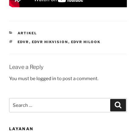
CATEGORIES
ARTIKEL
TAGS
EDVR
,
EDVR HIKVISION
,
EDVR HILOOK
Leave a Reply
You must be
logged in
to post a comment.
Search
Search
for:
LAYANAN