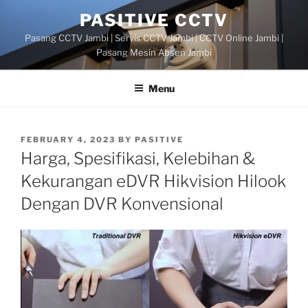
Skip
PASITIVE CCTV
to
Pasang CCTV Jambi | Servis CCTV Jambi | CCTV Online Jambi |
content
Pasang Mesin Absen Jambi
Menu
POSTED
FEBRUARY 4, 2023
BY
PASITIVE
ON
Harga, Spesifikasi, Kelebihan &
Kekurangan eDVR Hikvision Hilook
Dengan DVR Konvensional