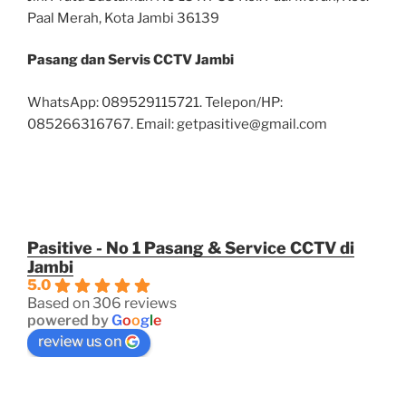
Paal Merah, Kota Jambi 36139
Pasang dan Servis CCTV Jambi
WhatsApp: 089529115721. Telepon/HP:
085266316767. Email: getpasitive@gmail.com
Pasitive - No 1 Pasang & Service CCTV di
Jambi
5.0
Based on 306 reviews
powered by
G
o
o
g
l
e
review us on