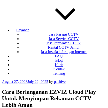
Layanan
Jasa Pasang CCTV
Jasa Service CCTV
Jasa Perawatan CCTV
Rental CCTV Jambi
Jasa Instalasi Jaringan Internet
FAQ
Blog
Karir
Kontak
Tentang
Posted
August 27, 2023
July 22, 2025
by
pasitive
on
Cara Berlanganan EZVIZ Cloud Play
Untuk Menyimpan Rekaman CCTV
Lebih Aman