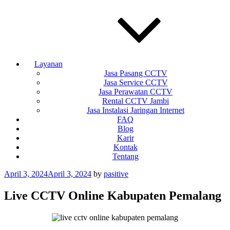
Layanan
Jasa Pasang CCTV
Jasa Service CCTV
Jasa Perawatan CCTV
Rental CCTV Jambi
Jasa Instalasi Jaringan Internet
FAQ
Blog
Karir
Kontak
Tentang
Posted
April 3, 2024
April 3, 2024
by
pasitive
on
Live CCTV Online Kabupaten Pemalang